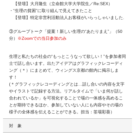
【登壇】大月隆生（立命館大学大学院生／Re:SEX）
・“生理の貧困”に取り組んで見えてきたこと
【登壇】特定非営利活動法人お客様がいらっしゃいました.
③グループトーク「提案！新しい生理の“あたりまえ”」（50
分）
※Zoomでの当日参加のみ
生理と私たちの社会の“もっとこうなって欲しい！”を参加者同
士で話し合います。出たアイデアはグラフィックレコーディ
ング（＊）にまとめて、ウィングス京都の館内に掲示しま
す！
(＊グラフィックレコーディングとは…話し合いの内容を文字
やイラストで記録する方法。リアルタイムで「いま何が話し
合われているか」を可視化することで場の一体感を高めるこ
とが期待できるほか、参加していない人にも内容やその場の
様子の全体感を伝えることができる。担当：筌場彩葵）
対象