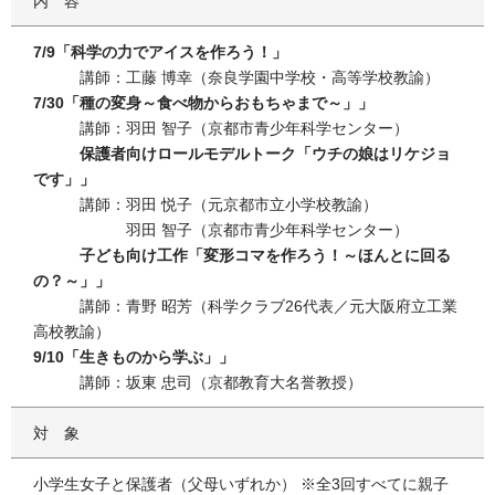
内容
7/9「科学の力でアイスを作ろう！」
講師：工藤 博幸（奈良学園中学校・高等学校教諭）
7/30「種の変身～食べ物からおもちゃまで～」」
講師：羽田 智子（京都市青少年科学センター）
保護者向けロールモデルトーク「ウチの娘はリケジョ
です」」
講師：羽田 悦子（元京都市立小学校教諭）
羽田 智子（京都市青少年科学センター）
子ども向け工作「変形コマを作ろう！～ほんとに回る
の？～」」
講師：青野 昭芳（科学クラブ26代表／元大阪府立工業
高校教諭）
9/10「生きものから学ぶ」」
講師：坂東 忠司（京都教育大名誉教授）
対象
小学生女子と保護者（父母いずれか） ※全3回すべてに親子