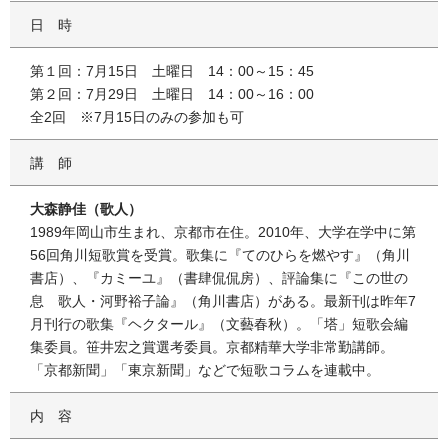
日時
第１回：7月15日 土曜日 14：00～15：45
第２回：7月29日 土曜日 14：00～16：00
全2回 ※7月15日のみの参加も可
講師
大森静佳（歌人）
1989年岡山市生まれ、京都市在住。2010年、大学在学中に第
56回角川短歌賞を受賞。歌集に『てのひらを燃やす』（角川
書店）、『カミーユ』（書肆侃侃房）、評論集に『この世の
息 歌人・河野裕子論』（角川書店）がある。最新刊は昨年7
月刊行の歌集『ヘクタール』（文藝春秋）。「塔」短歌会編
集委員。笹井宏之賞選考委員。京都精華大学非常勤講師。
「京都新聞」「東京新聞」などで短歌コラムを連載中。
内容