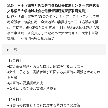
浅野 幸子（減災と男女共同参画研修推進センター 共同代表
／早稲田大学地域社会と危機管理研究所招聘研究員）
阪神・淡路大震災でNGOのボランティア→スタッフとして在
宅避難者・仮設住宅・全焼地域の復興まちづくり協議会支援
に4年従事。(財)消費生活研究所、全国地域婦人団体連絡協議
会で事務局・研究員として勤めつつ大学院修了。大学非常勤
講師。主な専門分野は地域防災。
内容
【1日目】
●防災基礎知識～あなた自身と家族を守るために～
●女性・子ども・高齢者等が直面する災害時の困難と求められ
る対策
●災害時の要援護者支援
●女性による支援の実際と意義 他
【2日目】
●災害時の女性と子どもに対する暴力とその対策