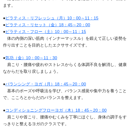
ます。
●
ピラティス・リフレッシュ（月）10：00～11：15
●
ピラティス・リセット（金）18：45～20：00
●
ピラティス・フロー（土）10：00～11：15
体の内側の深い筋肉（インナーマッスル）を鍛えて正しい姿勢を
作り出すことを目的としたエクササイズです。
●
気功（金）10：00～11：30
肩こり・腰痛や疲れやストレスからくる体調不良を解消し、健康
なからだを取り戻しましょう。
●
バランシング・ヨガ（月）18：45～20：00
基本のポーズや呼吸法を学び、バランス感覚や集中力を養うこと
で、こころとからだのバランスを整えます。
●
コンディショニングフローヨガ（木）18：45～20：00
肩こりや首こり、腰痛やむくみを丁寧にほぐし、身体の調子をす
っきりと整えるヨガのクラスです。