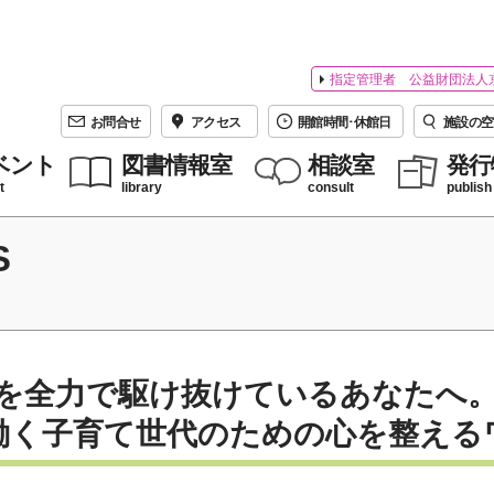
指定管理者 公益財団法人
お問合せ
アクセス
開館時間･休館日
施設の空
ベント
図書情報室
相談室
発行
t
library
consult
publish
S
を全力で駆け抜けているあなたへ。
働く子育て世代のための心を整える