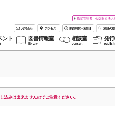
指定管理者 公益財団法人
お問合せ
アクセス
開館時間･休館日
施設の空
ベント
図書情報室
相談室
発行
t
library
consult
publish
し込みは出来ませんのでご注意ください。