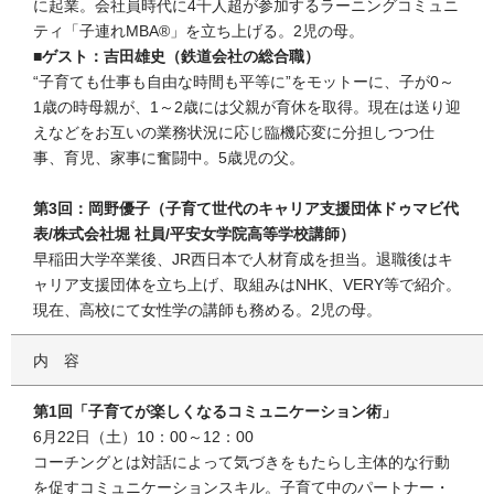
に起業。会社員時代に4千人超が参加するラーニングコミュニ
ティ「子連れMBA®」を立ち上げる。2児の母。
■ゲスト：吉田雄史（鉄道会社の総合職）
“子育ても仕事も自由な時間も平等に”をモットーに、子が0～
1歳の時母親が、1～2歳には父親が育休を取得。現在は送り迎
えなどをお互いの業務状況に応じ臨機応変に分担しつつ仕
事、育児、家事に奮闘中。5歳児の父。
第3回：岡野優子（子育て世代のキャリア支援団体ドゥマビ代
表/株式会社堀 社員/平安女学院高等学校講師）
早稲田大学卒業後、JR西日本で人材育成を担当。退職後はキ
ャリア支援団体を立ち上げ、取組みはNHK、VERY等で紹介。
現在、高校にて女性学の講師も務める。2児の母。
内容
第1回「子育てが楽しくなるコミュニケーション術」
6月22日（土）10：00～12：00
コーチングとは対話によって気づきをもたらし主体的な行動
を促すコミュニケーションスキル。子育て中のパートナー・