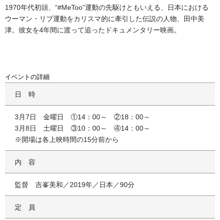
1970年代初頭、“#MeToo”運動の先駆けともいえる、日本における
ウーマン・リブ運動をカリスマ的に牽引した伝説の人物、田中美
津。彼女を4年間に渡って追ったドキュメンタリー映画。
イベントの詳細
日時
3月7日 金曜日 ①14：00～ ②18：00～
3月8日 土曜日 ③10：00～ ④14：00～
※開場は各上映時間の15分前から
内容
監督 吉峯美和／2019年／日本／90分
定員