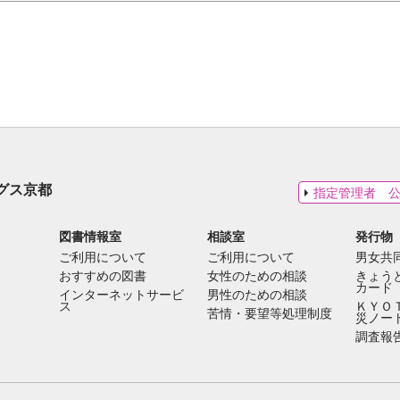
グス京都
指定管理者 
図書情報室
相談室
発行物
ご利用について
ご利用について
男女共
おすすめの図書
女性のための相談
きょう
カード
インターネットサービ
男性のための相談
ス
ＫＹＯ
苦情・要望等処理制度
災ノー
調査報