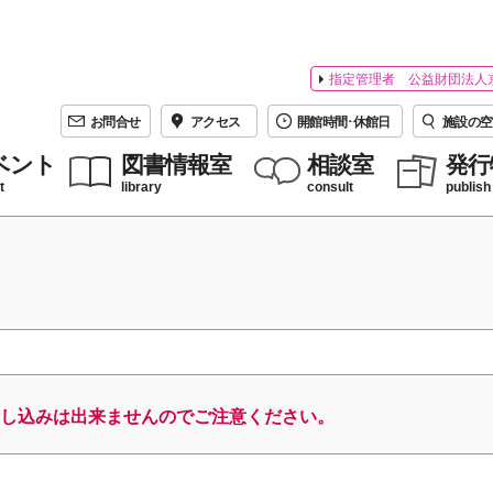
指定管理者 公益財団法人
お問合せ
アクセス
開館時間･休館日
施設の空
ベント
図書情報室
相談室
発行
t
library
consult
publish
し込みは出来ませんのでご注意ください。