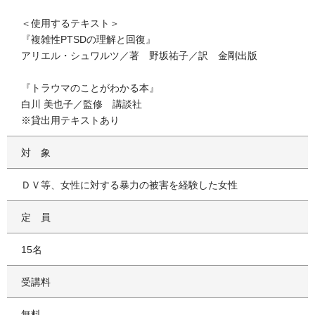
＜使用するテキスト＞
『複雑性PTSDの理解と回復』
アリエル・シュワルツ／著 野坂祐子／訳 金剛出版
『トラウマのことがわかる本』
白川 美也子／監修 講談社
※貸出用テキストあり
対象
ＤＶ等、女性に対する暴力の被害を経験した女性
定員
15名
受講料
無料