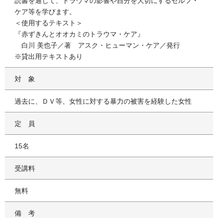
読書を通じて、トラウマの影響や自分を大切にするセルフ・
ケア等を学びます。
＜使用するテキスト＞
『赤ずきんとオオカミのトラウマ・ケア』
白川 美也子／著 アスク・ヒューマン・ケア／発行
※貸出用テキストあり
対象
過去に、ＤＶ等、女性に対する暴力の被害を経験した女性
定員
15名
受講料
無料
備考