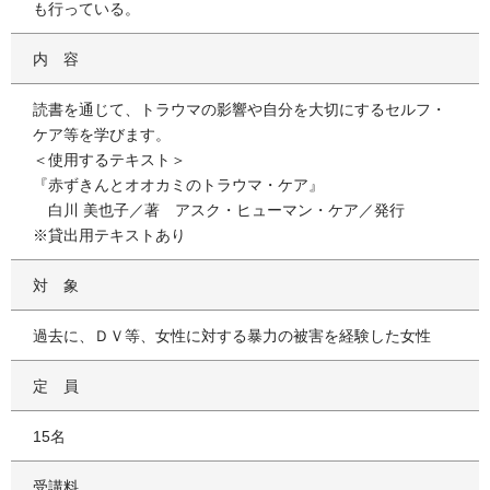
も行っている。
内容
読書を通じて、トラウマの影響や自分を大切にするセルフ・
ケア等を学びます。
＜使用するテキスト＞
『赤ずきんとオオカミのトラウマ・ケア』
白川 美也子／著 アスク・ヒューマン・ケア／発行
※貸出用テキストあり
対象
過去に、ＤＶ等、女性に対する暴力の被害を経験した女性
定員
15名
受講料