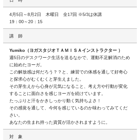
4月5日～8月2日 木曜日 全17回 ※5/3は休講
19：00～20：15
講師
Yumiko（ヨガスタジオＴＡＭＩＳＡインストラクター ）
週5日のデスクワーク生活を送るなかで、運動不足解消のため
に始めたヨーガ。
この解放感は何だろう？？と、練習での体感を通して好奇心
と探求心がむくむくと芽生えました。
その芽生えから心身が元気になること、考え方や行動が変化
することに面白さを感じヨーガを続けています。
たっぷりと汗をかきしっかり動く気持ちよさ！
その感覚を通して、今何を感じているのか味わってみてくだ
さい。
あなたの生まれ持った資質が活かされますように。
対象