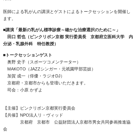
医師による乳がんの講演とゲストによるトークセッションを開催し
ます。
■講演「最新の乳がん標準診療～確かな治療選択のために～」
田口 哲也（ピンクリボン京都 実行委員長 京都府立医科大学 内
分泌・乳腺外科 特任教授）
■トークセッションゲスト
奥野 史子（スポーツコメンテーター）
MAKOTO（JAZZシンガー・元祇園甲部芸妓）
加賀 成一（俳優・ラジオDJ）
京都府・京都市からも登壇いただきます。
司会：小原 かずよ
【主催】ピンクリボン京都実行委員会
【共催】NPO法人リ・ヴィッド
京都府 京都市 公益財団法人京都市男女共同参画推進協
会