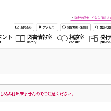
指定管理者 公益財団法人
お問合せ
アクセス
開館時間･休館日
施設の空
ベント
図書情報室
相談室
発行
t
library
consult
publish
し込みは出来ませんのでご注意ください。