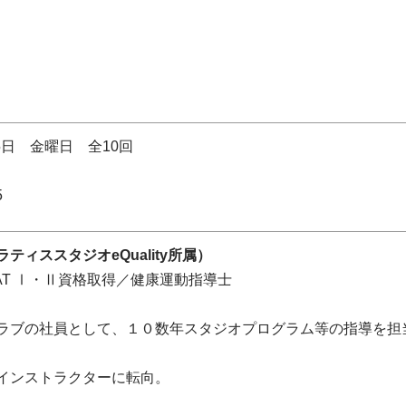
15日 金曜日 全10回
15
ティススタジオeQuality所属）
es MAT Ⅰ・Ⅱ資格取得／健康運動指導士
ラブの社員として、１０数年スタジオプログラム等の指導を担
インストラクターに転向。