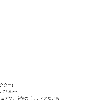
ラクター）
して活動中。
ィヨガや、産後のピラティスなども