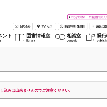
指定管理者 公益財団法人
お問合せ
アクセス
開館時間･休館日
施設の空
ベント
図書情報室
相談室
発行
t
library
consult
publish
し込みは出来ませんのでご注意ください。