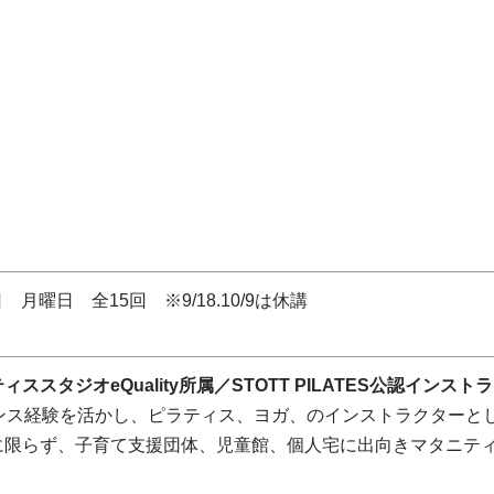
日 月曜日 全15回 ※9/18.10/9は休講
ススタジオeQuality所属／STOTT PILATES公認インスト
ダンス経験を活かし、ピラティス、ヨガ、のインストラクターと
に限らず、子育て支援団体、児童館、個人宅に出向きマタニテ