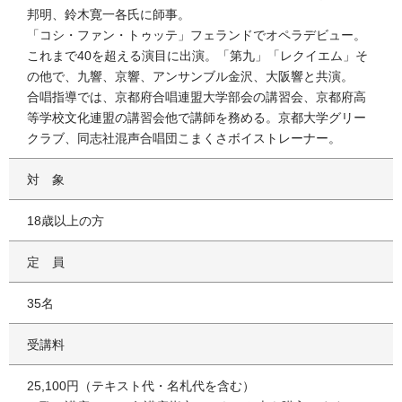
邦明、鈴木寛一各氏に師事。
「コシ・ファン・トゥッテ」フェランドでオペラデビュー。
これまで40を超える演目に出演。「第九」「レクイエム」そ
の他で、九響、京響、アンサンブル金沢、大阪響と共演。
合唱指導では、京都府合唱連盟大学部会の講習会、京都府高
等学校文化連盟の講習会他で講師を務める。京都大学グリー
クラブ、同志社混声合唱団こまくさボイストレーナー。
対象
18歳以上の方
定員
35名
受講料
25,100円（テキスト代・名札代を含む）