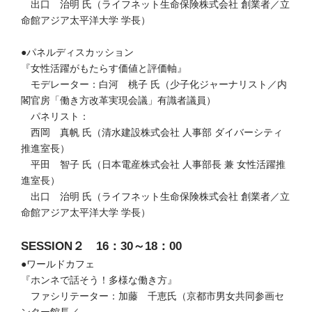
出口 治明 氏（ライフネット生命保険株式会社 創業者／立
命館アジア太平洋大学 学長）
●パネルディスカッション
『女性活躍がもたらす価値と評価軸』
モデレーター：白河 桃子 氏（少子化ジャーナリスト／内
閣官房「働き方改革実現会議」有識者議員）
パネリスト：
西岡 真帆 氏（清水建設株式会社 人事部 ダイバーシティ
推進室長）
平田 智子 氏（日本電産株式会社 人事部長 兼 女性活躍推
進室長）
出口 治明 氏（ライフネット生命保険株式会社 創業者／立
命館アジア太平洋大学 学長）
SESSION２ 16：30～18：00
●ワールドカフェ
『ホンネで話そう！多様な働き方』
ファシリテーター：加藤 千恵氏（京都市男女共同参画セ