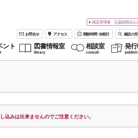
指定管理者 公益財団法人
お問合せ
アクセス
開館時間･休館日
施設の空
ベント
図書情報室
相談室
発行
t
library
consult
publish
し込みは出来ませんのでご注意ください。