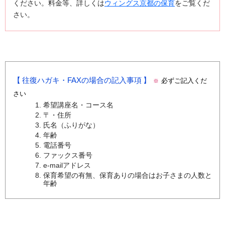
ください。料金等、詳しくは
ウィングス京都の保育
をご覧くだ
さい。
往復ハガキ・FAXの場合の記入事項
必ずご記入くだ
※
さい
希望講座名・コース名
〒・住所
氏名（ふりがな）
年齢
電話番号
ファックス番号
e-mailアドレス
保育希望の有無、保育ありの場合はお子さまの人数と
年齢