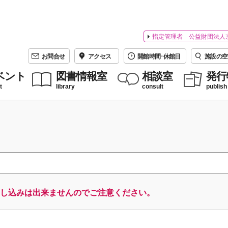
指定管理者 公益財団法人
お問合せ
アクセス
開館時間･休館日
施設の空
ベント
図書情報室
相談室
発行
t
library
consult
publish
し込みは出来ませんのでご注意ください。