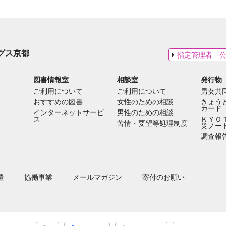
グス京都
指定管理者 
図書情報室
相談室
発行物
ご利用について
ご利用について
男女共
おすすめの図書
女性のための相談
きょう
カード
インターネットサービ
男性のための相談
ス
ＫＹＯ
苦情・要望等処理制度
災ノー
調査報
遣
協働事業
メールマガジン
寄付のお願い