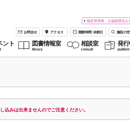
指定管理者 公益財団法人
お問合せ
アクセス
開館時間･休館日
施設の空
ベント
図書情報室
相談室
発行
t
library
consult
publish
し込みは出来ませんのでご注意ください。