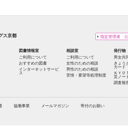
グス京都
指定管理者 
図書情報室
相談室
発行物
ご利用について
ご利用について
男女共
おすすめの図書
女性のための相談
きょう
カード
インターネットサービ
男性のための相談
ス
ＫＹＯ
苦情・要望等処理制度
災ノー
調査報
遣
協働事業
メールマガジン
寄付のお願い