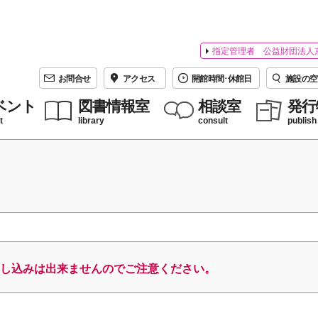
指定管理者 公益財団法人
お問合せ
アクセス
開館時間･休館日
施設の空
ベント
図書情報室
相談室
発行
t
library
consult
publish
し込みは出来ませんのでご注意ください。