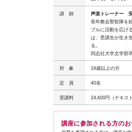
講師
声楽トレーナー 
長年教会聖歌隊を
ブルに活動を広げ
は、受講生が生き
る。
同志社大学文学部
対象
18歳以上の方
定員
40名
受講料
24,400円（テキ
講座に参加される方のお