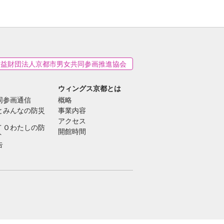
公益財団法人京都市男女共同参画推進協会
ウィングス京都とは
同参画通信
概略
とみんなの防災
事業内容
アクセス
ＴＯわたしの防
開館時間
ト
告