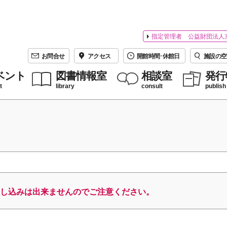
指定管理者 公益財団法人
お問合せ
アクセス
開館時間･休館日
施設の空
ベント
図書情報室
相談室
発行
t
library
consult
publish
し込みは出来ませんのでご注意ください。