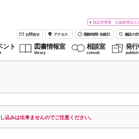
指定管理者 公益財団法人
お問合せ
アクセス
開館時間･休館日
施設の空
ベント
図書情報室
相談室
発行
t
library
consult
publish
し込みは出来ませんのでご注意ください。