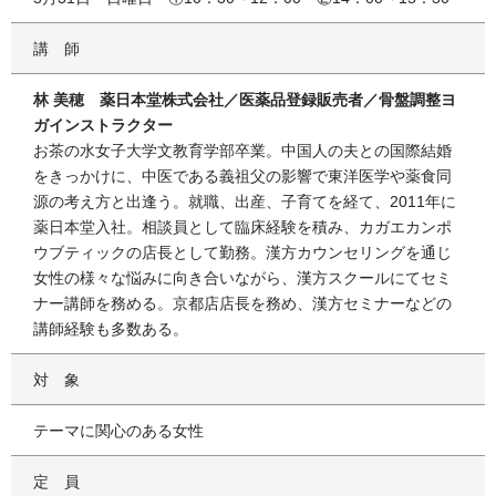
講師
林 美穂 薬日本堂株式会社／医薬品登録販売者／骨盤調整ヨ
ガインストラクター
お茶の水女子大学文教育学部卒業。中国人の夫との国際結婚
をきっかけに、中医である義祖父の影響で東洋医学や薬食同
源の考え方と出逢う。就職、出産、子育てを経て、2011年に
薬日本堂入社。相談員として臨床経験を積み、カガエカンポ
ウブティックの店長として勤務。漢方カウンセリングを通じ
女性の様々な悩みに向き合いながら、漢方スクールにてセミ
ナー講師を務める。京都店店長を務め、漢方セミナーなどの
講師経験も多数ある。
対象
テーマに関心のある女性
定員