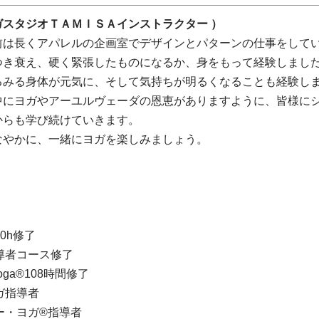
ガスタジオＴＡＭＩＳＡインストラクター ）
前は長くアパレルの企画室でデザインとパターンの仕事をして
つき衰え、硬く緊張したものになるか、身をもって経験しま
るみる身体が元気に、そして気持ちが明るくなることも経験し
中にヨガやアーユルヴェーダの恩恵がありますように、皆様に
からも学び続けていきます。
なやかに、一緒にヨガを楽しみましょう。
100h修了
導者コース修了
s Yoga®108時間修了
ガ指導者
ー・ヨガ®指導者