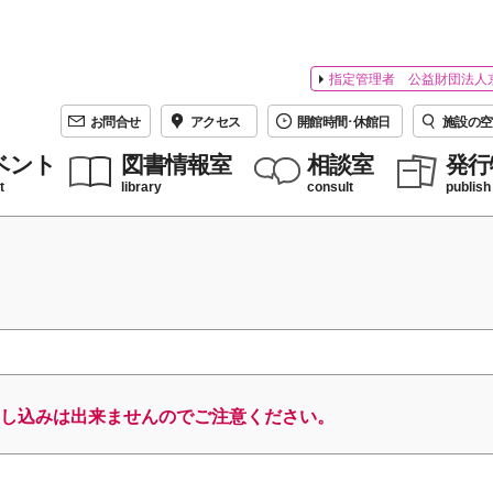
指定管理者 公益財団法人
お問合せ
アクセス
開館時間･休館日
施設の空
ベント
図書情報室
相談室
発行
t
library
consult
publish
し込みは出来ませんのでご注意ください。