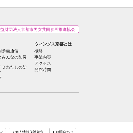
公益財団法人京都市男女共同参画推進協会
ウィングス京都とは
同参画通信
概略
とみんなの防災
事業内容
アクセス
ＴＯわたしの防
開館時間
ト
告
ィ
個人情報保護規定
お問合わせ