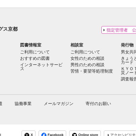
グス京都
指定管理者 
図書情報室
相談室
発行物
ご利用について
ご利用について
男女共
おすすめの図書
女性のための相談
きょう
カード
インターネットサービ
男性のための相談
ス
ＫＹＯ
苦情・要望等処理制度
災ノー
調査報
遣
協働事業
メールマガジン
寄付のお願い
d.
X
Facebook
Online store
アクセシビリテ