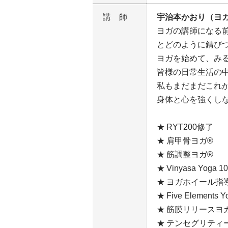
講師
宇治本かおり（ヨ
ヨガの講師になる
とどのように錆び
ヨガを始めて、み
皆様の日常生活の
私もまだまだこれ
身体と心を強くし
RYT200修了
肩甲骨ヨガ®
筋調整ヨガ®
Vinyasa Yoga 
ヨガホイール指
Five Element
筋膜リリースヨ
テンセグリティ