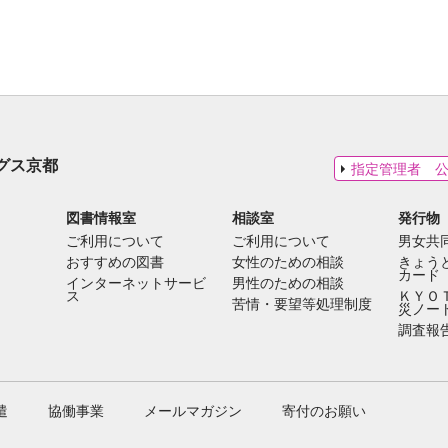
グス京都
指定管理者 
図書情報室
相談室
発行物
ご利用について
ご利用について
男女共
おすすめの図書
女性のための相談
きょう
カード
インターネットサービ
男性のための相談
ス
ＫＹＯ
苦情・要望等処理制度
災ノー
調査報
遣
協働事業
メールマガジン
寄付のお願い