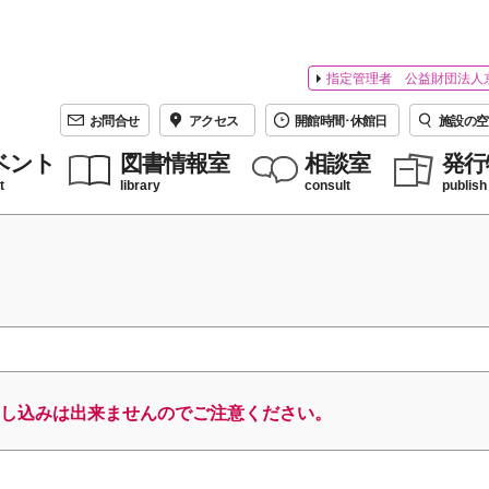
指定管理者 公益財団法人
お問合せ
アクセス
開館時間･休館日
施設の空
ベント
図書情報室
相談室
発行
t
library
consult
publish
し込みは出来ませんのでご注意ください。