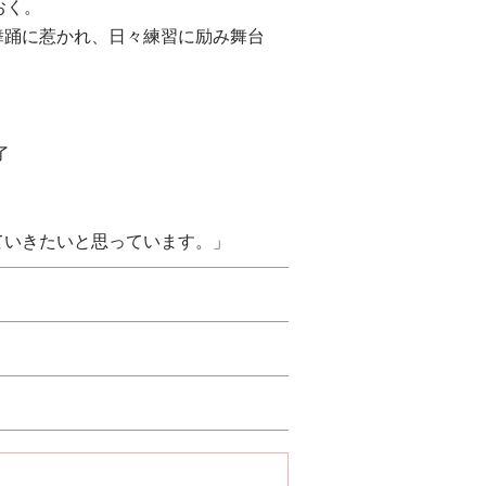
おく。
舞踊に惹かれ、日々練習に励み舞台
了
ていきたいと思っています。」