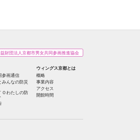
公益財団法人京都市男女共同参画推進協会
ウィングス京都とは
同参画通信
概略
とみんなの防災
事業内容
アクセス
ＴＯわたしの防
開館時間
ト
告