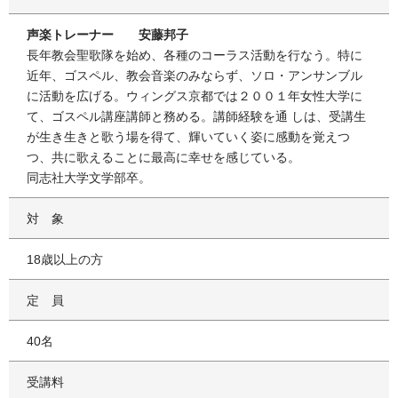
声楽トレーナー 安藤邦子
長年教会聖歌隊を始め、各種のコーラス活動を行なう。特に
近年、ゴスペル、教会音楽のみならず、ソロ・アンサンブル
に活動を広げる。ウィングス京都では２００１年女性大学に
て、ゴスペル講座講師と務める。講師経験を通 しは、受講生
が生き生きと歌う場を得て、輝いていく姿に感動を覚えつ
つ、共に歌えることに最高に幸せを感じている。
同志社大学文学部卒。
対象
18歳以上の方
定員
40名
受講料