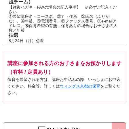
流チーム）
【往復ハガキ・FAXの場合の記入事項】 ※必ずご記入くだ
さい
①希望講座名・コース名、②〒・住所、③氏名（ふりが
な）、④年齢、⑤電話番号、⑥ファックス番号、⑦e-mailア
ドレス、⑧保育希望の有無、保育ありの場合はお子さまの人
数と年齢
抽選
8月24日（月）必着
講座に参加される方のお子さまをお預かりします
（有料 / 定員あり）
保育を希望される方は、講座お申込みの際、いっしょにお申込
ください。料金等、詳しくは
ウィングス京都の保育
をご覧くだ
さい。