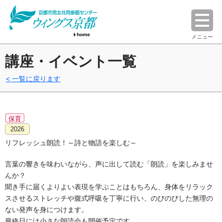
home
メニュー
講座・イベント一覧
一覧に戻ります
保育
2026
リフレッシュ朗読！～詩と物語を楽しむ～
言葉の響きを味わいながら、声に出して読む「朗読」を楽しみませ
んか？
聞き手に届くよりよい表現を学ぶことはもちろん、身体をリラック
スさせるストレッチや腹式呼吸を丁寧に行い、のびのびした無理の
ない発声を身につけます。
最終日には小さな朗読会も開催予定です。