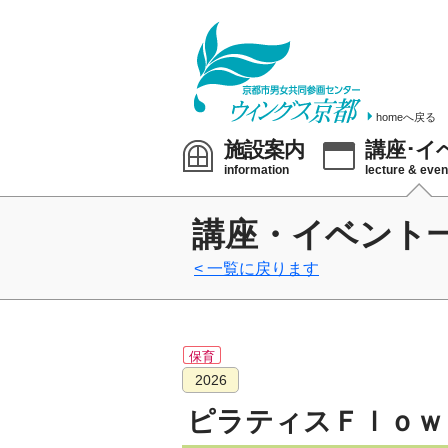
homeへ戻る
施設案内
講座･イ
information
lecture & even
講座・イベント
一覧に戻ります
保育
2026
ピラティスＦｌｏｗ