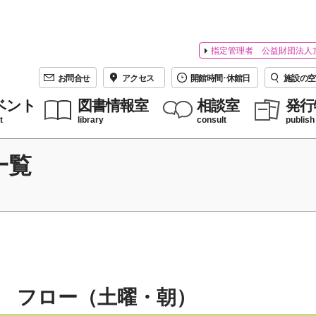
指定管理者 公益財団法人
お問合せ
アクセス
開館時間･休館日
施設の空
ベント
図書情報室
相談室
発行
t
library
consult
publish
一覧
 フロー（土曜・朝）