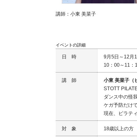
講師：小東 美菜子
イベントの詳細
日時
9月5日～12月
10：00～11：
講師
小東 美菜子（ピ
STOTT PILATE
ダンス中の怪
ケガ予防だけ
現在、ピラテ
対象
18歳以上の方