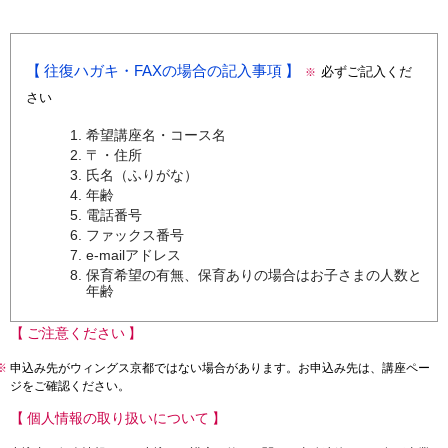
往復ハガキ・FAXの場合の記入事項
必ずご記入くだ
※
さい
希望講座名・コース名
〒・住所
氏名（ふりがな）
年齢
電話番号
ファックス番号
e-mailアドレス
保育希望の有無、保育ありの場合はお子さまの人数と
年齢
ご注意ください
※
申込み先がウィングス京都ではない場合があります。お申込み先は、講座ペー
ジをご確認ください。
個人情報の取り扱いについて